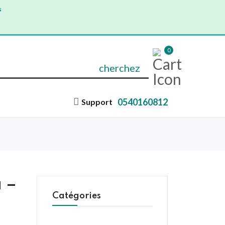
s
0
cherchez
0540160812
Support
a –
Catégories