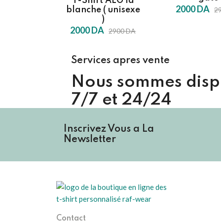
T-Shirt ALG la
2000 DA
blanche ( unisexe
2
)
2000 DA
2900 DA
Services apres vente
Nous sommes disp
7/7 et 24/24
Inscrivez Vous a La
Newsletter
Contact