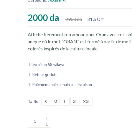
Catégorie:
ALGERIA
2000 da
2900 da
31% Off
Affiche fièrement ton amour pour Oran avec ce t-shi
unique où le mot "ORAN" est formé à partir de moti
colorés inspirés de la culture locale.
Livraison 58 wilaya
Retour gratuit
Paiement main a main a la livraison
Taille
S
M
L
XL
XXL
1