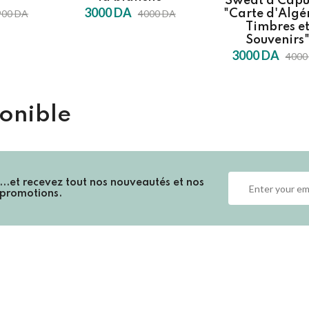
Sweat à Cap
3000 DA
900 DA
4000 DA
"Carte d'Algér
Timbres e
Souvenirs
3000 DA
4000
onible
...et recevez
tout nos nouveautés et nos
promotions.